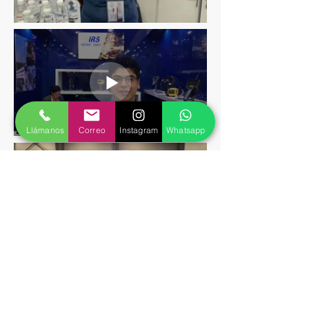
Llámanos
Correo
Instagram
Whatsapp
CONTáCTaNO