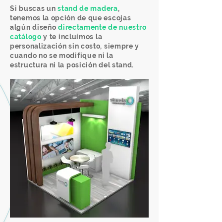
Si buscas un
stand de madera
,
tenemos la opción de que escojas
Hacemos tu diseño
algún diseño
directamente de nuestro
personalizado.
catálogo
y te incluímos la
personalización sin costo, siempre y
También puedes
escoger
cuando no se modifique ni la
un diseño prefabricado
estructura ni la posición del stand.
para ahorrarte el diseño