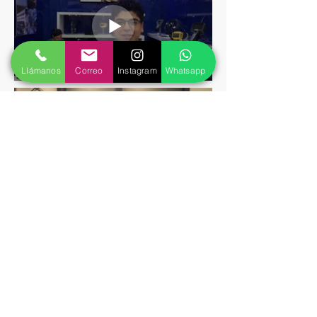
Llámanos
Correo
Instagram
Whatsapp
CONTáCTaNO
S