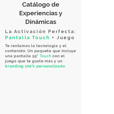
Catálogo de
Experiencias y
Dinámicas
La Activación Perfecta:
Si buscas algo único,
Pantalla Touch
+ Juego
nuestro equipo de
Te rentamos la tecnología y el
desarrollo puede
crear
contenido. Un paquete que incluye
cualquier dinámica
una pantalla 55"
Touch
con el
juego que te guste más y un
desde cero.
branding 100% personalizado.